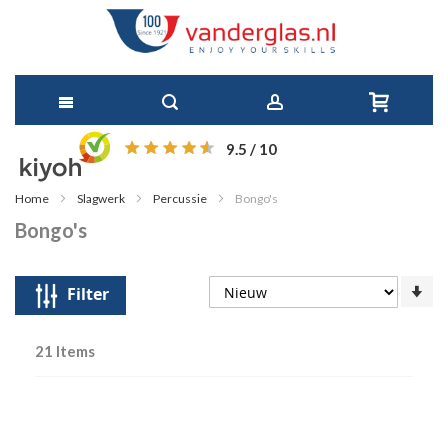
Ga
9.5
/ 10
direct
Home
Slagwerk
Percussie
Bongo's
door
Bongo's
naar
de
Op
Filter
so
inhoud
21
Items