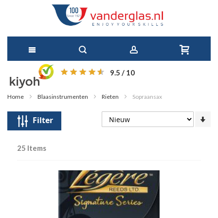
Ga
9.5
/ 10
direct
Home
Blaasinstrumenten
Rieten
Sopraansax
door
Op
Filter
naar
so
de
25
Items
inhoud