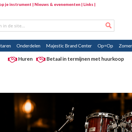
p je instrument |
Nieuws & evenementen |
Links |
Zoeken
taren
Onderdelen
Majestic Brand Center
Op=Op
Zomer
Huren
Betaal in termijnen met huurkoop