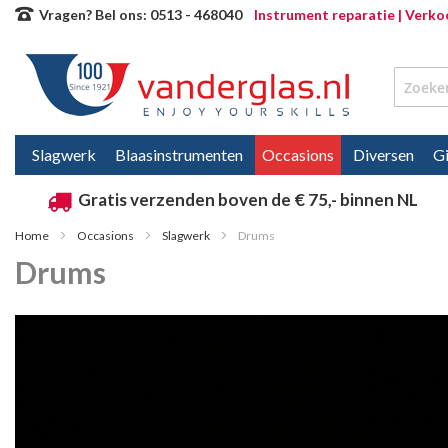
Ga
Vragen? Bel ons: 0513 - 468040
Instrument reparatie |
Verkoo
direct
door
naar
de
Slagwerk
Blaasinstrumenten
Occasions
Diversen
Gi
inhoud
Gratis verzenden boven de € 75,- binnen NL
Home
Occasions
Slagwerk
Drums
Drums