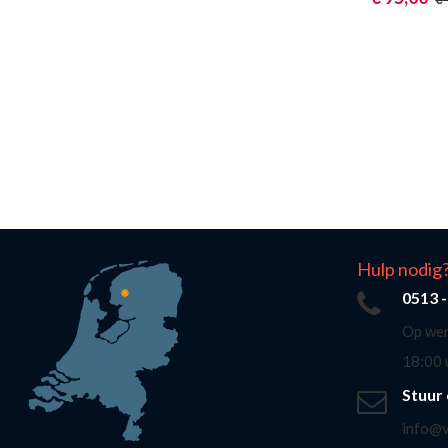
Hulp nodig
0513 
Op wer
18:00 
Stuur 
info@v