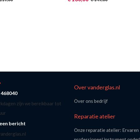
?
Over vanderglas.nl
- 468040
Over ons bedrijf
kdagen zijn we bereikbaar tot
uur
Reparatie atelier
een bericht
Onze reparatie atelier: Ervaren 
anderglas.nl
professioneel instrument onde