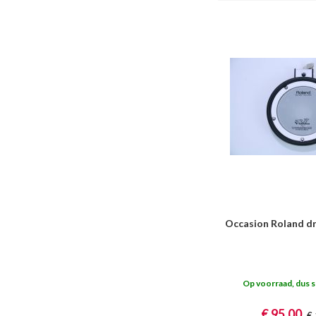
Occasion Roland 
Op voorraad, dus s
€ 95,00
€