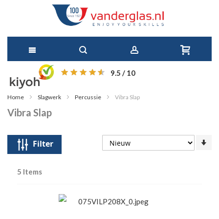
Ga
9.5
/ 10
direct
Home
Slagwerk
Percussie
Vibra Slap
door
Vibra Slap
naar
de
Op
Filter
so
inhoud
5
Items