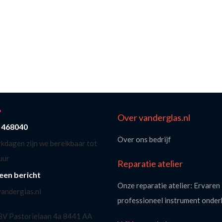
?
Over vanderglas.nl
- 468040
Over ons bedrijf
kdagen zijn we bereikbaar tot
uur
Reparatie atelier
een bericht
Onze reparatie atelier: Ervaren 
anderglas.nl
professioneel instrument onde
 BV Pastorielaan 4a 8441 AA