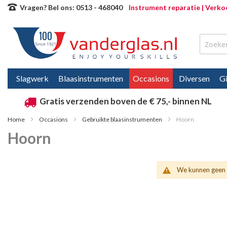
Ga
Vragen? Bel ons: 0513 - 468040
Instrument reparatie |
Verkoo
direct
door
naar
de
Slagwerk
Blaasinstrumenten
Occasions
Diversen
Gi
inhoud
Gratis verzenden boven de € 75,- binnen NL
Home
Occasions
Gebruikte blaasinstrumenten
Hoorn
Hoorn
We kunnen geen 