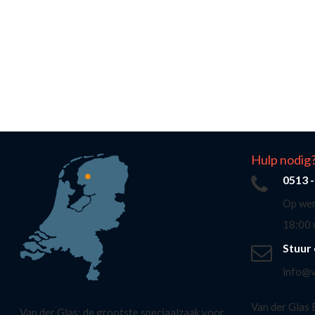
Hulp nodig
0513 
Op wer
18:00 
Stuur 
info@v
Van der Glas
Van der Glas: de grootste speciaalzaak voor