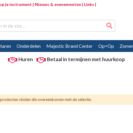
p je instrument |
Nieuws & evenementen |
Links |
Zoeken
taren
Onderdelen
Majestic Brand Center
Op=Op
Zomer
Huren
Betaal in termijnen met huurkoop
producten vinden die overeenkomen met de selectie.