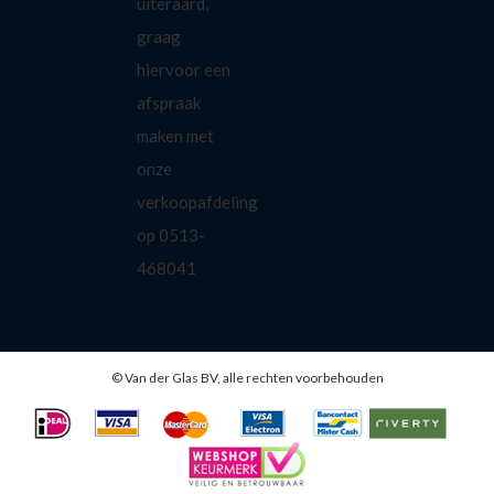
uiteraard,
graag
hiervoor een
afspraak
maken met
onze
verkoopafdeling
op 0513-
468041
© Van der Glas BV, alle rechten voorbehouden