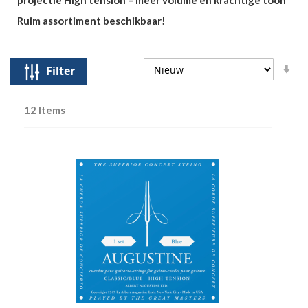
Ruim assortiment beschikbaar!
Op
Filter
so
12
Items