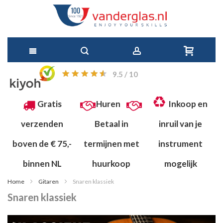
Ga
9.5
/ 10
direct
door
Gratis
Huren
Inkoop en
naar
verzenden
Betaal in
inruil van je
de
boven de € 75,-
termijnen met
instrument
inhoud
binnen NL
huurkoop
mogelijk
Home
Gitaren
Snaren klassiek
Snaren klassiek