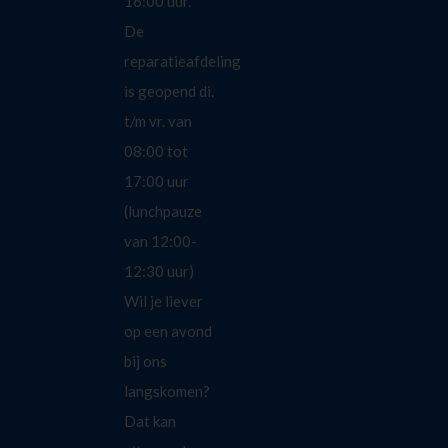
16:00 uur.
De
reparatieafdeling
is geopend di.
t/m vr. van
08:00 tot
17:00 uur
(lunchpauze
van 12:00-
12:30 uur)
Wil je liever
op een avond
bij ons
langskomen?
Dat kan